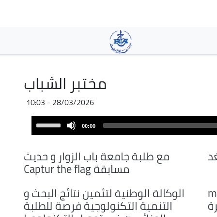
Pasar
al
contenido
principal
مختبر الشباب
28/03/2026 - 10:03
Audio
Use
00:00
Player
Up/Down
Arrow
د
مع طلبة جامعة باب الزوار و حديث
keys
مسابقة Captur the flag
to
increase
meca 
الوكالة الوطنية لتثمين نتائج البحث و
or
ة
التنمية التكنولوجية فرصة للطلبة
decrease
volume.