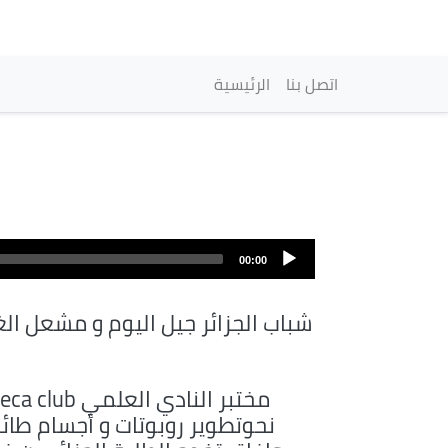
Navegación princi
اتصل بنا
الرئيسية
Archivo
de
00:00
audio
شباب الجزائر جيل اليوم و مشعل الغ
مختبر النادي العلمي club
نحوتطوير روبوتات و أجسام طائر