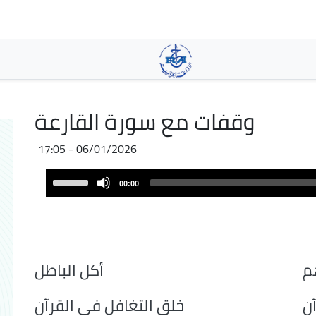
Pasar
al
contenido
principal
وقفات مع سورة القارعة
06/01/2026 - 17:05
Audio
Use
00:00
Player
Up/Down
Arrow
keys
to
increase
م
أكل الباطل
or
decrease
ن
خلق التغافل في القرآن
volume.