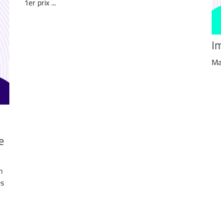
1er prix ...
I
Ma
e
n
es