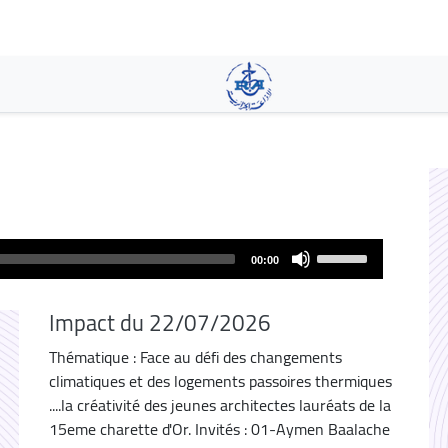
Pasar
al
contenido
principal
Use
00:00
Up/Down
Arrow
Impact du 22/07/2026
keys
to
Thématique : Face au défi des changements
increase
climatiques et des logements passoires thermiques
or
....la créativité des jeunes architectes lauréats de la
decrease
15eme charette d'Or. Invités : 01-Aymen Baalache
volume.