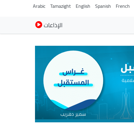
Arabic
Tamazight
English
Spanish
French
الإذاعات
بل
لامية
سمير دهريب