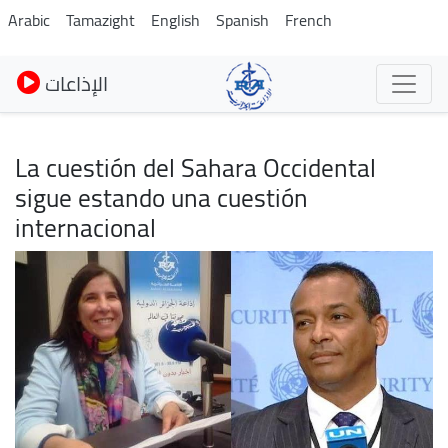
Pasar
Arabic
Tamazight
English
Spanish
French
al
contenido
الإذاعات
principal
La cuestión del Sahara Occidental
sigue estando una cuestión
internacional
Imagen