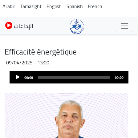
Pasar
Arabic
Tamazight
English
Spanish
French
al
contenido
الإذاعات
principal
Efficacité énergétique
09/04/2025 - 13:00
Archivo
Audio
de
00:00
00:00
Player
audio