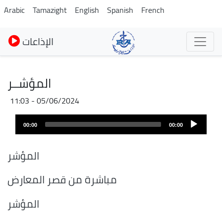
Pasar
Arabic
Tamazight
English
Spanish
French
al
contenido
الإذاعات
principal
المؤشــر
05/06/2024 - 11:03
Archivo
Audio
de
00:00
00:00
layer
audio
المؤشر
مباشرة من قصر المعارض
المؤشر