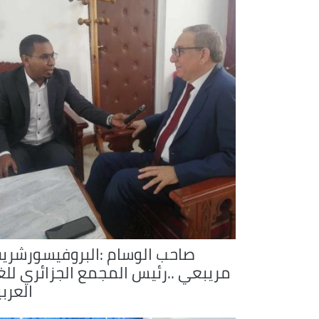
صاحب الوسام :البروفيسورشري
مريبعي ..رئيس المجمع الجزائري للغ
العرب