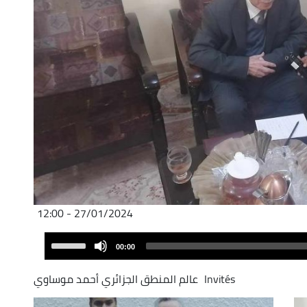
27/01/2024 - 12:00
Audio
Use
00:00
Player
Up/Down
Arrow
Invités
عالم المنطق الجزائري أحمد موساوي
keys
to