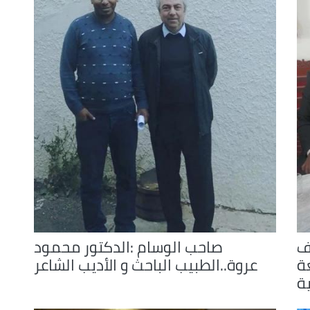
increase
or
decrease
volume.
ف
صاحب الوسام :الدكتور محمود
ة
عروة..الطبيب الباحث و الأديب الشاعر
ية