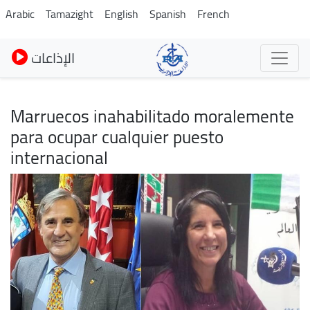
Pasar
Arabic
Tamazight
English
Spanish
French
al
contenido
الإذاعات
principal
Marruecos inahabilitado moralemente
para ocupar cualquier puesto
internacional
Imagen