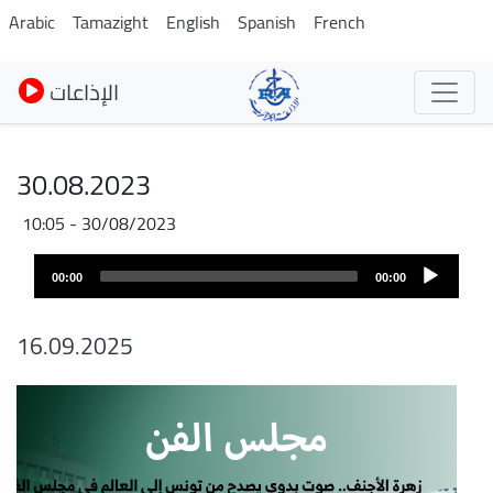
Pasar
Arabic
Tamazight
English
Spanish
French
al
contenido
الإذاعات
principal
30.08.2023
30/08/2023 - 10:05
Audio
00:00
00:00
layer
16.09.2025