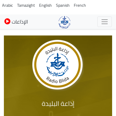
Pasar
Arabic
Tamazight
English
Spanish
French
al
contenido
الإذاعات
principal
إذاعة البليدة