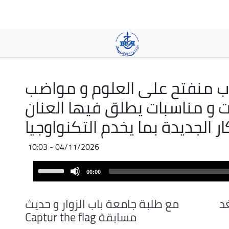
Skip
to
main
content
OPEN MIND شباب منفتح على العلوم و مواضب
ت و مناسبات يطلق فيها العنان
ار الجديدة بما يخدم التكنواوجيا
04/11/2026 - 10:03
Audio
Use
00:00
Player
Up/Down
Arrow
د
مع طلبة جامعة باب الزوار و حديث
keys
مسابقة Captur the flag
to
increase