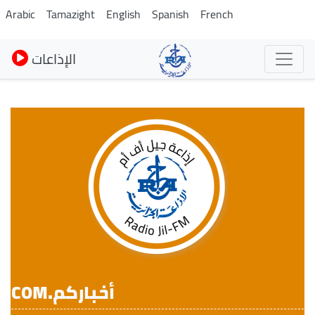
Skip
Arabic
Tamazight
English
Spanish
French
to
main
الإذاعات
content
أخباركم.COM