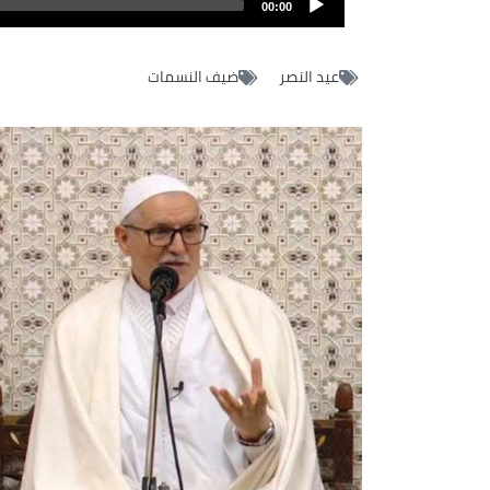
file
00:00
عيد النصر
ضيف النسمات