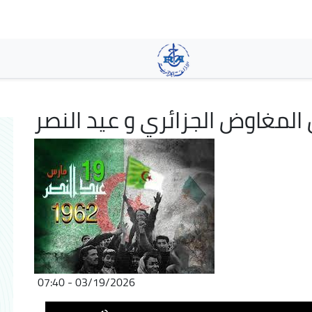
Skip
to
main
content
المغاوض الجزائري و عيد النصر
03/19/2026 - 07:40
Audio
Use