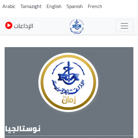
Skip
Arabic
Tamazight
English
Spanish
French
to
main
الإذاعات
content
نوستالجيا