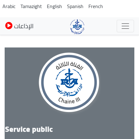
Skip
Arabic
Tamazight
English
Spanish
French
to
main
الإذاعات
content
Service public