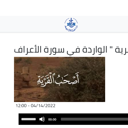
Skip
to
main
content
رية " الواردة في سورة الأعراف
04/14/2022 - 12:00
Audio
Use
00:00
Player
Up/Down