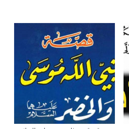
Arrow
keys
to
increase
or
decrease
volume.