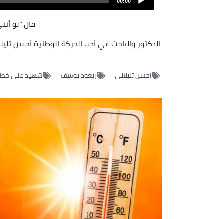
file
00:00
قال "لو أن
الدكتور والباحث في أدب الحركة الوطنية أحسن تل
احسن تليلاني
زيغود يوسف
شهيد على خطى