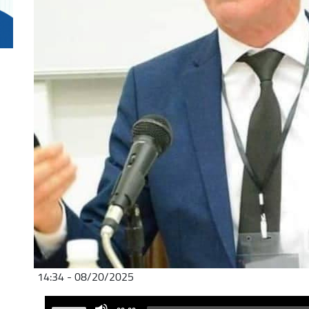
08/20/2025 - 14:34
Audio
Use