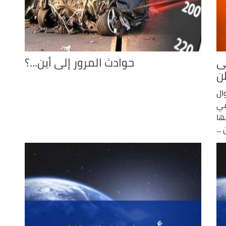
ى
حوادث المرور إلى أين...؟
ن
ال
في
ها
..