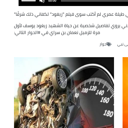
00:00
Player
Up/Down
Arrow
ني طيلة عمري لم أكتب سوى فيلم "زيغود" لكفاني ذلك شرفًا"
keys
يلاني يروي تفاصيل شخصية عن حياة الشهيد زيغود يوسف لأول
to
مرة للزميل نعمان بن سراي في
#الحوار
التالي:
increase
or
 نبي
حوار
decrease
volume.