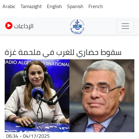
Skip
Arabic
Tamazight
English
Spanish
French
to
main
الإذاعات
content
سقوط حضاري للغرب في ملحمة غزة
Image
04/17/2025 - 06:34