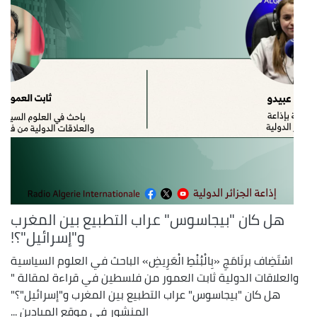
هل كان "بيجاسوس" عراب التطبيع بين المغرب
و"إسرائيل"؟!
اسْتَضِاف برنَامَجِ «بِالْبُنْطِ الْعَرِيضِ» الباحث في العلوم السياسية
والعلاقات الدولية ثابت العمور من فلسطين في قراءة لمقالة "
هل كان "بيجاسوس" عراب التطبيع بين المغرب و"إسرائيل"؟"
المنشور في موقع الميادين ...