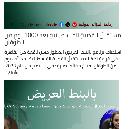
مستقبلُ القضيةِ الفلسطينيةِ بعد 1000 يومٍ من
الطوفان
استضافُ برنامجِ بالبنطِ العريضِ الدكتورَ حسنَ نافعةَ من القاهرة
في قراءةٍ لمقالِهِ مستقبلُ القضيةِ الفلسطينيةِ بعد أَلْفِ يومٍ
من الطوفان يفتتحُ مقالَهُ بعبارةٍ : في سبتمبر من عامِ 2023،
وأثناءَ ...