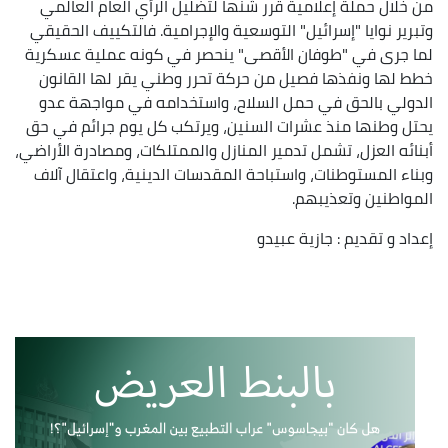
من خلال حملة إعلامية قرر شنّها لتضليل الرأي العام العالمي
وتبرير نوايا "إسرائيل" التوسعية والإجرامية. فالتكييف الحقيقي
لما جرى في "طوفان الأقصى" ينحصر في كونه عملية عسكرية
خطط لها ونفذها فصيل من حركة تحرر وطني يقر لها القانون
الدولي بالحق في حمل السلاح، واستخدامه في مواجهة عدو
يحتل وطنها منذ عشرات السنين، ويرتكب كل يوم جرائم في حق
أبنائه العزل، تشمل تدمير المنازل والممتلكات، ومصادرة الأراضي،
وبناء المستوطنات، واستباحة المقدسات الدينية، واعتقال آلاف
المواطنين وتعذيبهم.
إعداد و تقديم : جازية عبيدو