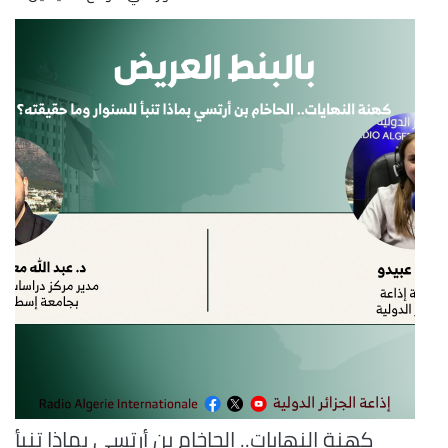
كهنة النهايات.. الحاخام بن أرتسي بماذا تنبأ