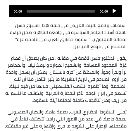
Audio
Audio
file
00:00
00:00
layer
استضاف برنامج بالبنط العريض في حلقة هذا الاسبوع حسن
نافعة أستاذ العلوم السياسية في جامعة القاهرة ضمن قراءة
لمقاله المعنون ب " سقوط حضاري للغرب في ملحمة غزة"
المنشور في موقع الميادين .
يقول الدكتور حسن نافعة في مقاله : من كان يصدق أن قطاع
غزة، المحدود المساحة، والشحيح الموارد والإمكانيات، والمحاصر
براً وبحراً وجواً، والمكتظ عن آخره بالسكان، يمكن أن يسجل واحدة
من أروع الملاحم في تاريخ البشرية! ما يثير التأمل هنا أن تلك
الملحمة، وما أظهره الشعب الفلسطيني خلالها من قيم نبيلة،
تسهم في إبراز الوجه الآخر للحضارة الغربية، وتكشف ما تتسم به
من زيف ومن تناقضات كامنة تجعلها آيلة للسقوط.
تجلى السقوط الحضاري للغرب، بصفة عامة، وللكيان الصهيوني،
بصفة خاصة، في عدد من الأمور التي راحت تتكشف تباعاً، في
مقدمتها الإصرار على تشويه ما جرى وإظهاره على غير حقيقته،