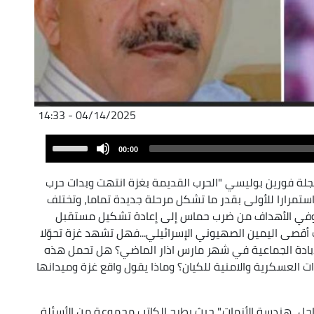
04/14/2025 - 14:33
Audio
Use
00:00
Player
Up/Down
Arrow
مجلة فورين بوليسي "الحرب القديمة بغزة انتهت وبدات حرب
keys
 استمرارا للأولى بقدر ما تشكل مرحلة جديدة تماما، وتختلف
to
 وفي الأهداف من ضرب حماس إلى إعادة تشكيل مستقبل
increase
أقصى اليمين الصهيوني الإسرائيلي...فهل تشهد غزة تحوّلا
or
لابادة الجماعية في شهر مارس اذار الماضي؟ هل تحمل هذه
decrease
ات العسكرية والامنية للكيان؟ وماذا يقول واقع غزة وميدانها
volume.
حل...هندسة الأزمات." حيث يطرح الكاتب مجموعة من الأسئلة