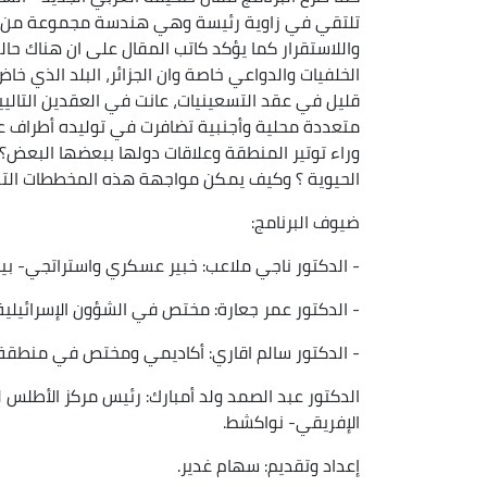
تلتقي في زاوية رئيسة وهي هندسة مجموعة من ال
واللاستقرار كما يؤكد كاتب المقال على ان هناك حا
الخلفيات والدواعي خاصة وان الجزائر، البلد الذي خاض 
قليل في عقد التسعينيات، عانت في العقدين التالي
متعددة محلية وأجنبية تضافرت في توليده أطراف ع
وراء توتير المنطقة وعلاقات دولها ببعضها البعض؟
الحيوية ؟ وكيف يمكن مواجهة هذه المخططات التي
ضيوف البرنامج:
- الدكتور ناجي ملاعب: خبير عسكري واستراتجي- بير
- الدكتور عمر جعارة: مختص في الشؤون الإسرائيلية
- الدكتور سالم اقاري: أكاديمي ومختص في منطقة 
الدكتور عبد الصمد ولد أمبارك: رئيس مركز الأطلس ل
الإفريقي- نواكشط.
إعداد وتقديم: سهام غدير.