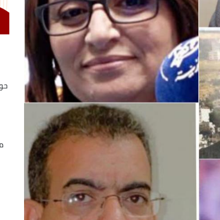
حوا
،
م