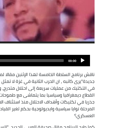
Audio
file
00:00
ناقش برنامج السلطة الخامسة لهذا الإثنين مقالا ل
جديدة"يرى كاتبه ، ان الحرب الثانية في غزة لا تمثل
في التكتيك من عمليات سريعة إلى احتلال متدرج،
القطاع ديمغرافيا وسياسيا بما يتماشى مع طموحات 
جذريا في تكتيكات وأهداف الاحتلال منذ استئناف ا
المرحلة نوايا سياسية وايديولوجية بحكم تغير القياد
العسكري؟
كما طرح البرنامج مقال صحيفة العربي الجديد "السا