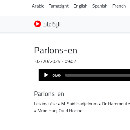
Arabic
Tamazight
English
Spanish
French
الإذاعات
Parlons-en
02/20/2025 - 09:02
Audio
Audio
file
00:00
Player
Parlons-en
Les invités : • M. Said Hadjeloum • Dr Hammout
• Mme Hadj Ould Hocine