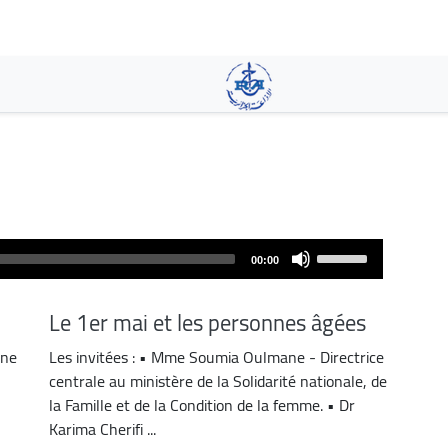
Skip
to
main
content
Use
00:00
Up/Down
Arrow
Le 1er mai et les personnes âgées
keys
to
ene
Les invitées : • Mme Soumia Oulmane - Directrice
increase
centrale au ministère de la Solidarité nationale, de
or
la Famille et de la Condition de la femme. • Dr
decrease
Karima Cherifi ...
volume.