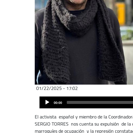
01/22/2025 - 17:02
Audio
Audio
file
00:00
Player
El activista español y miembro de la Coordinadora
SERGIO TORRES nos cuenta su expulsión de la ci
marroquíes de ocupación y la represión constata