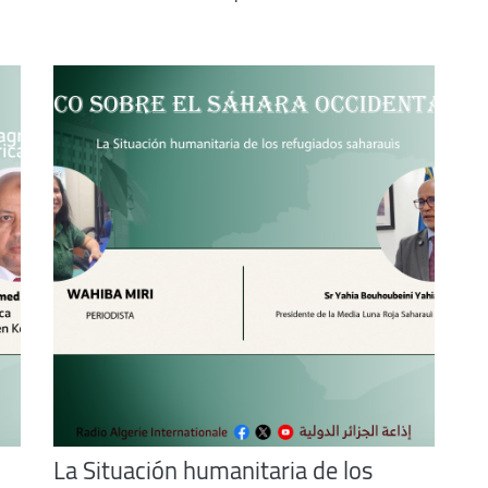
increase
I
or
decrease
volume.
La Situación humanitaria de los