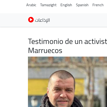
Arabic
Tamazight
English
Spanish
French
الإذاعات
Testimonio de un activis
Marruecos
Image