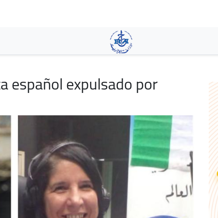
Skip
to
main
content
ta español expulsado por