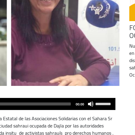
F
O
Nu
en
di
sa
Oc
Use
00:00
Up/Down
Arrow
 Estatal de las Asociaciones Solidarias con el Sahara Sr
keys
udad sahraui ocupada de Dajla por las autoridades
to
da insitu de activistas sahrauís pro derechos humanos .