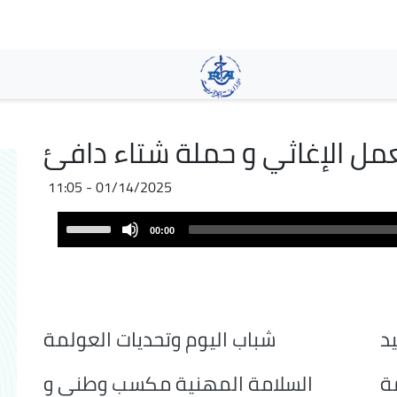
Skip
to
main
content
عمل الإغاثي و حملة شتاء دافئ
01/14/2025 - 11:05
Audio
Use
00:00
Player
Up/Down
Arrow
keys
to
increase
يد
شباب اليوم وتحديات العولمة
or
decrease
ة
السلامة المهنية مكسب وطني و
volume.