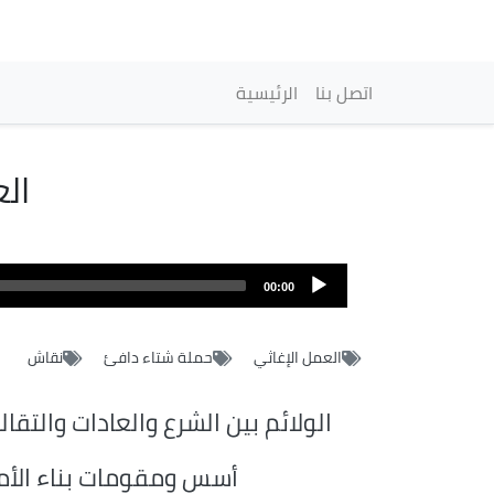
Main navigation
اتصل بنا
الرئيسية
ال
Audio
file
00:00
العمل الإغاثي
حملة شتاء دافئ
نقاش
الولائم بين الشرع والعادات والتقال
أسس ومقومات بناء الأم