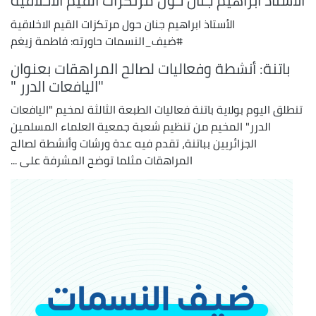
الأستاذ ابراهيم جنان حول مرتكزات القيم الاخلاقية
الأستاذ ابراهيم جنان حول مرتكزات القيم الاخلاقية
#ضيف_النسمات حاورته: فاطمة زيغم
باتنة: أنشطة وفعاليات لصالح المراهقات بعنوان
"اليافعات الدرر "
تنطلق اليوم بولاية باتنة فعاليات الطبعة الثالثة لمخيم "اليافعات
الدرر" المخيم من تنظيم شعبة جمعية العلماء المسلمين
الجزائريين بباتنة، تقدم فيه عدة ورشات وأنشطة لصالح
المراهقات مثلما توضح المشرفة على ...