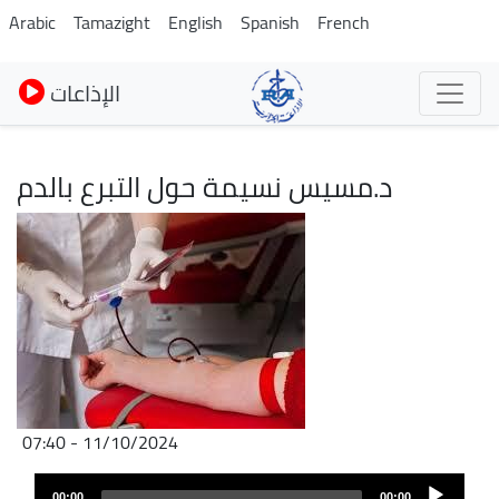
Skip
Arabic
Tamazight
English
Spanish
French
to
main
الإذاعات
content
د.مسيس نسيمة حول التبرع بالدم
Image
11/10/2024 - 07:40
Audio
Audio
file
00:00
00:00