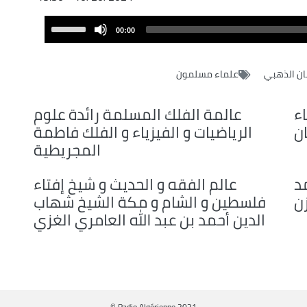
Audio
Use
00:00
Player
Up/Down
Arrow
ان الذهبي
علماء مسلمون
keys
to
increase
ء
عالمة الفلك المسلمة رائدة علوم
or
ان
الرياضيات و الفيزياء و الفلك فاطمة
decrease
المجريطية
volume.
د
عالم الفقه و الحديث و شيخ إفتاء
ن
فلسطين و الشام و مكة الشيخ شهاب
الدين أحمد بن عبد الله العامري الغزي
© Radio Algérienne 2021