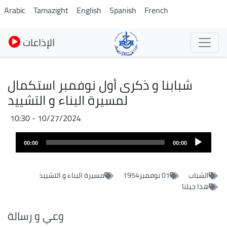
Skip
Arabic
Tamazight
English
Spanish
French
to
main
الإذاعات
content
شبابنا و ذكرى أول نوفمبر استكمال
لمسيرة البناء و التشييد
10/27/2024 - 10:30
Audio
00:00
00:00
layer
الشباب
01 نوفمبر1954
مسيرة البناء و التشييد
هذا جيلنا
وعي و رسالة