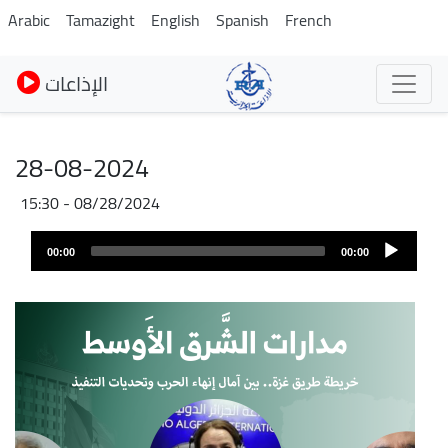
Skip
Arabic
Tamazight
English
Spanish
French
to
main
الإذاعات
content
28-08-2024
08/28/2024 - 15:30
Audio
00:00
00:00
layer