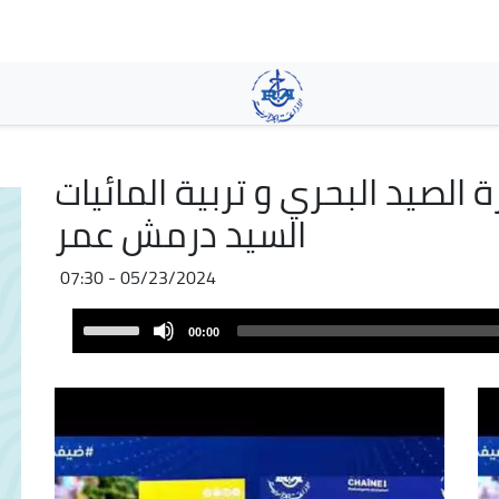
Skip
to
main
content
ة الصيد البحري و تربية المائيات
السيد درمش عمر
05/23/2024 - 07:30
Audio
Use
00:00
Player
Up/Down
Arrow
keys
to
increase
or