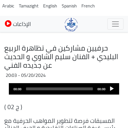
Skip
Arabic
Tamazight
English
Spanish
French
to
main
الإذاعات
content
حرفيين مشاركين في تظاهرة الربيع
البليدي + الفنان سليم الشاوي و الحديث
عن جديده الفني
05/20/2024 - 20:03
Audio
Audio
file
00:00
00:00
layer
( ج 02 )
المسبقات فرصة لتطوير المواهب الحرفية مع
رئيس غرفة الصناعات التقليدية و الحرف الجزائر