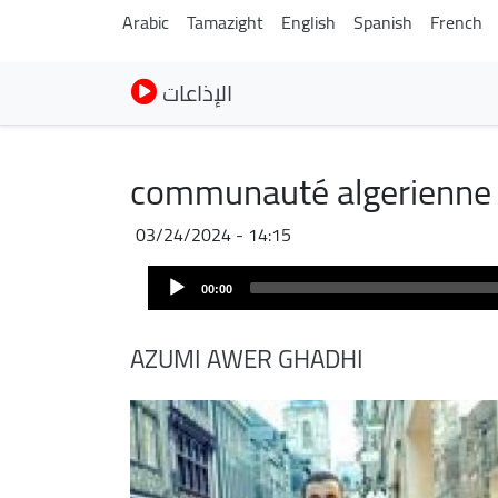
Arabic
Tamazight
English
Spanish
French
الإذاعات
communauté algerienn
03/24/2024 - 14:15
Audio
00:00
Player
AZUMI AWER GHADHI