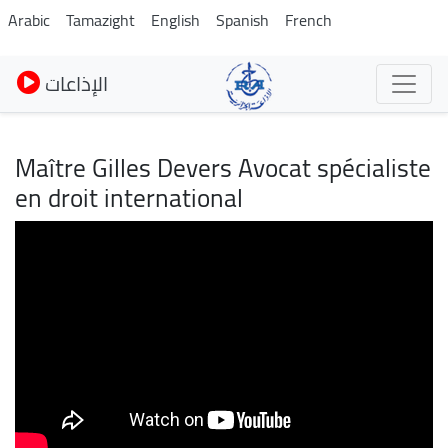
Skip
Arabic
Tamazight
English
Spanish
French
to
main
الإذاعات
content
Maître Gilles Devers Avocat spécialiste
en droit international