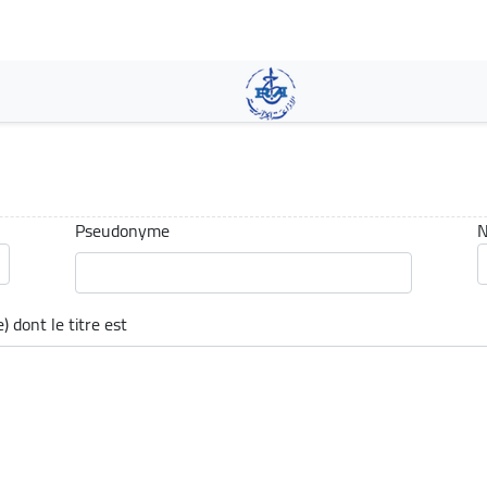
Skip
to
main
content
Pseudonyme
N
) dont le titre est