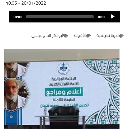
20/01/2022 - 10:05
Fichier
Audio
audio
00:00
00:00
layer
ندوة تكريمية
الأغواط
أبو بكر الحاج عيسى