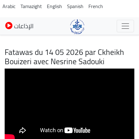
Skip
Arabic
Tamazight
English
Spanish
French
to
main
الإذاعات
content
Fatawas du 14 05 2026 par Ckheikh
Bouizeri avec Nesrine Sadouki