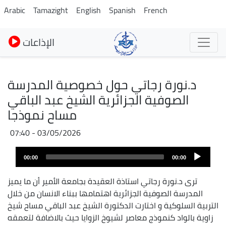
Skip
Arabic
Tamazight
English
Spanish
French
to
main
الإذاعات
content
د.نورة رجاتي حول خصوصية المدرسة
الصوفية الجزائرية الشيخ عبد الباقي
مساح نموذجا
03/05/2026 - 07:40
Fichier
Audio
audio
00:00
00:00
layer
ترى د.نورة رجاتي استاذة العقيدة بجامعة الأمير أن ما يميز
المدرسة الصوفية الجزائرية اهتمامها ببناء الانسان من خلال
التربية السلوكية و اختارت الدكتورة الشيخ عبد الباقي مساح شيخ
زاوية بالواد كنموذج معاصر لشيوخ الزوايا حيث بالاضافة لتعمقه