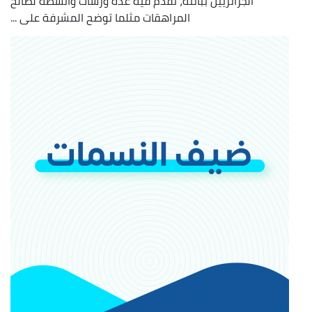
الجزائريين بباتنة، تقدم فيه عدة ورشات وأنشطة لصالح
المراهقات مثلما توضح المشرفة على ...