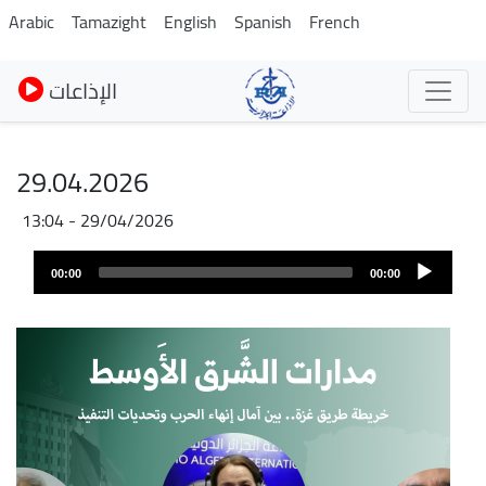
Skip
Arabic
Tamazight
English
Spanish
French
to
main
الإذاعات
content
29.04.2026
29/04/2026 - 13:04
Fichier
Audio
audio
00:00
00:00
layer