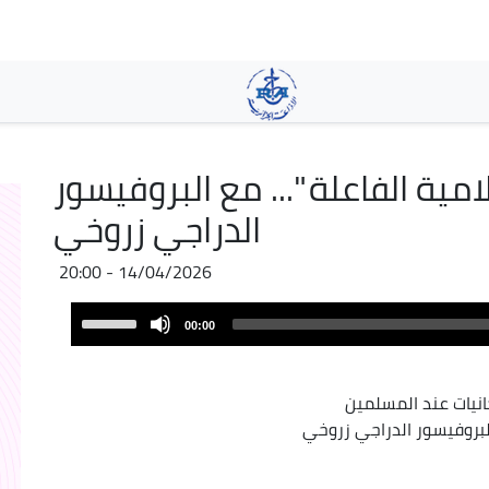
Skip
to
main
content
امية الفاعلة "... مع البروفيسور
الدراجي زروخي
14/04/2026 - 20:00
Audio
Use
00:00
Player
Up/Down
Arrow
keys
انيات عند المسلمين
to
البروفيسور الدراجي زروخي
increase
or