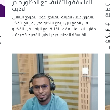
ئي
الفلسفة و التقنية.. مع الدكتور حيدر
decrease
قد
لعايب
volume.
ة
تتابعون ضمن فقراته: للعيادي عود :النموذج الياباني
في الجمع بين الإبداع التكنولوجي و إنتاج الأفكار
ية
مقابسات :الفلسفة و التقنية.. مع الباحث في الفكر و
يف
الفلسفة الدكتور حيدر لعايب القصيد :قصيدة ...
ئي
و
لة
ص
...