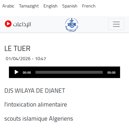
Skip
Arabic
Tamazight
English
Spanish
French
to
main
الإذاعات
content
LE TUER
01/04/2026 - 10:47
Audio
00:00
00:00
Player
DJS WILAYA DE DJANET
l'intoxication alimentaire
scouts islamique Algeriens