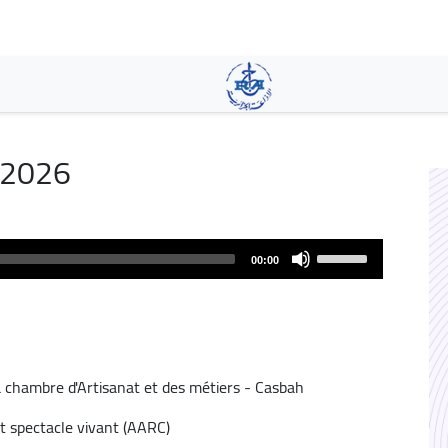
Skip
to
main
content
/2026
Use
00:00
Up/Down
Arrow
keys
to
increase
la chambre d'Artisanat et des métiers - Casbah
or
decrease
t spectacle vivant (AARC)
volume.