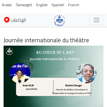
Skip
Arabic
Tamazight
English
Spanish
French
to
main
الإذاعات
content
Journée internationale du théâtre
Image