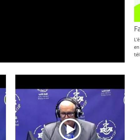
F
L’
en 
té