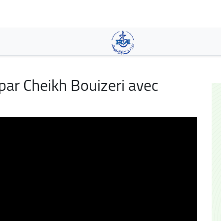
Skip
to
main
content
ar Cheikh Bouizeri avec