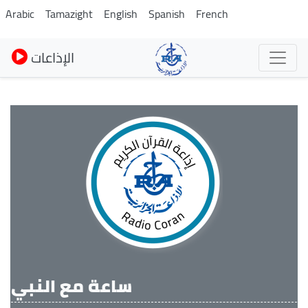
Skip
Arabic
Tamazight
English
Spanish
French
to
main
الإذاعات
content
ساعة مع النبي