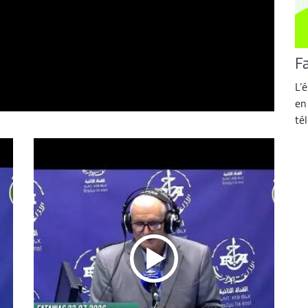
F
L’
en 
té