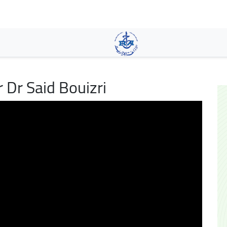
Skip
to
main
content
Dr Said Bouizri