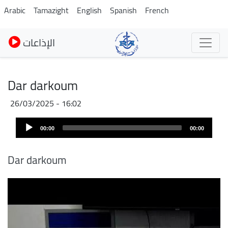
Skip
Arabic
Tamazight
English
Spanish
French
to
main
الإذاعات
content
Dar darkoum
26/03/2025 - 16:02
Audio
00:00
00:00
Player
Dar darkoum