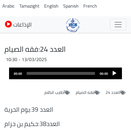
Skip
Arabic
Tamazight
English
Spanish
French
to
main
الإذاعات
content
العدد 24:فقه الصيام
13/03/2025 - 10:30
Fichier
Audio
audio
00:00
00:00
layer
العدد 24
فقه الصيام
أطايب الكلام
العدد 39:يوم الحرية
العدد38:حكيم بن حزام