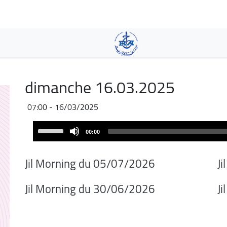
Skip
to
main
content
dimanche 16.03.2025
16/03/2025 - 07:00
Audio
Use
00:00
Player
Up/Down
Arrow
Jil Morning du 05/07/2026
J
keys
to
06/2026/Jil Morning du 30
J
increase
or
decrease
volume.