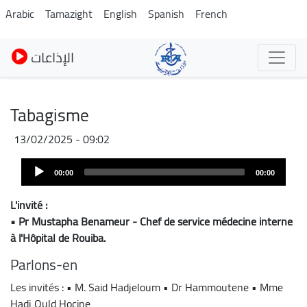
Skip
Arabic
Tamazight
English
Spanish
French
to
main
الإذاعات
content
Tabagisme
13/02/2025 - 09:02
Audio
00:00
00:00
Player
L'invité :
• Pr Mustapha Benameur - Chef de service médecine interne
à l'Hôpital de Rouiba.
Parlons-en
Les invités : • M. Said Hadjeloum • Dr Hammoutene • Mme
Hadj Ould Hocine