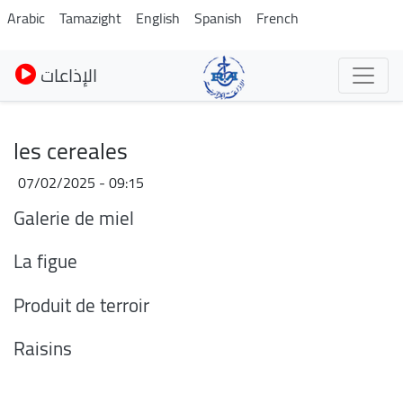
Skip
Arabic
Tamazight
English
Spanish
French
to
main
الإذاعات
content
les cereales
07/02/2025 - 09:15
Galerie de miel
La figue
Produit de terroir
Raisins