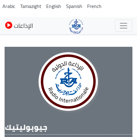
Skip
Arabic
Tamazight
English
Spanish
French
to
main
الإذاعات
content
جيوبوليتيك