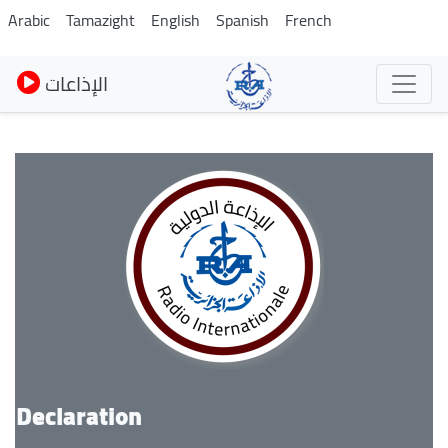
Skip
Arabic
Tamazight
English
Spanish
French
to
main
الإذاعات
content
Declaration